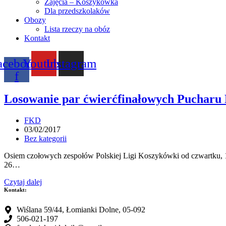
Zajęcia – Koszykówka
Dla przedszkolaków
Obozy
Lista rzeczy na obóz
Kontakt
acebook-
Youtube
Instagram
f
Losowanie par ćwierćfinałowych Pucharu 
Post
FKD
author:
Post
03/02/2017
published:
Post
Bez kategorii
category:
Osiem czołowych zespołów Polskiej Ligi Koszykówki od czwartku, 16
26…
Losowanie
Czytaj dalej
par
Kontakt:
ćwierćfinałowych
Pucharu
Wiślana 59/44, Łomianki Dolne, 05-092
Polski
506-021-197