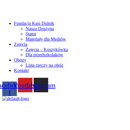
Fundacja Kasi Dulnik
Nasza Drużyna
Statut
Materiały dla Mediów
Zajęcia
Zajęcia – Koszykówka
Dla przedszkolaków
Obozy
Lista rzeczy na obóz
Kontakt
acebook-
Youtube
Instagram
f
Menu