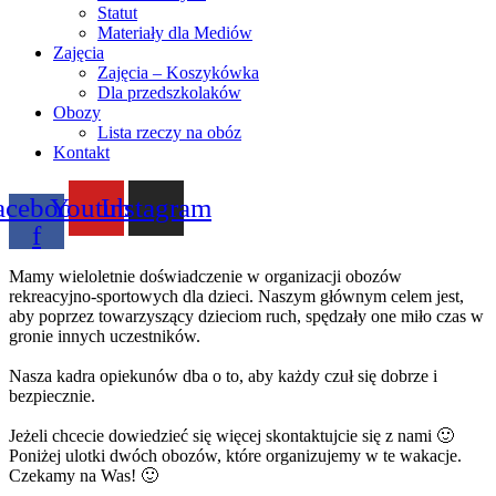
Statut
Materiały dla Mediów
Zajęcia
Zajęcia – Koszykówka
Dla przedszkolaków
Obozy
Lista rzeczy na obóz
Kontakt
acebook-
Youtube
Instagram
f
Mamy wieloletnie doświadczenie w organizacji obozów
rekreacyjno-sportowych dla dzieci. Naszym głównym celem jest,
aby poprzez towarzyszący dzieciom ruch, spędzały one miło czas w
gronie innych uczestników.
Nasza kadra opiekunów dba o to, aby każdy czuł się dobrze i
bezpiecznie.
Jeżeli chcecie dowiedzieć się więcej skontaktujcie się z nami 🙂
Poniżej ulotki dwóch obozów, które organizujemy w te wakacje.
Czekamy na Was! 🙂