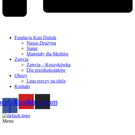
Fundacja Kasi Dulnik
Nasza Drużyna
Statut
Materiały dla Mediów
Zajęcia
Zajęcia – Koszykówka
Dla przedszkolaków
Obozy
Lista rzeczy na obóz
Kontakt
acebook-
Youtube
Instagram
f
Menu