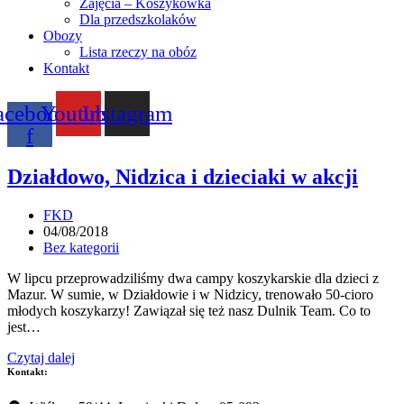
Zajęcia – Koszykówka
Dla przedszkolaków
Obozy
Lista rzeczy na obóz
Kontakt
acebook-
Youtube
Instagram
f
Działdowo, Nidzica i dzieciaki w akcji
Post
FKD
author:
Post
04/08/2018
published:
Post
Bez kategorii
category:
W lipcu przeprowadziliśmy dwa campy koszykarskie dla dzieci z
Mazur. W sumie, w Działdowie i w Nidzicy, trenowało 50-cioro
młodych koszykarzy! Zawiązał się też nasz Dulnik Team. Co to
jest…
Działdowo,
Czytaj dalej
Nidzica
Kontakt:
i