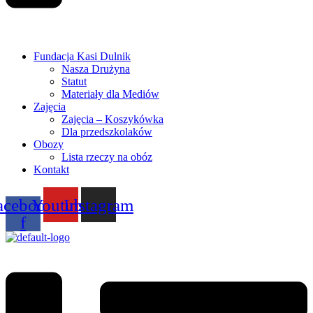
Fundacja Kasi Dulnik
Nasza Drużyna
Statut
Materiały dla Mediów
Zajęcia
Zajęcia – Koszykówka
Dla przedszkolaków
Obozy
Lista rzeczy na obóz
Kontakt
acebook-
Youtube
Instagram
f
Menu