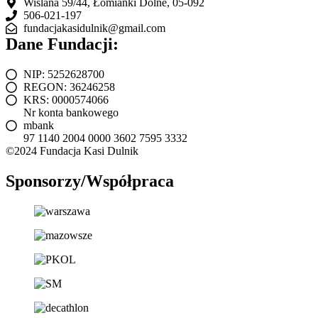
dzieciaki
Wiślana 59/44, Łomianki Dolne, 05-092
w
506-021-197
akcji
fundacjakasidulnik@gmail.com
Dane Fundacji:
NIP: 5252628700
REGON: 36246258
KRS: 0000574066
Nr konta bankowego
mbank
97 1140 2004 0000 3602 7595 3332
©2024 Fundacja Kasi Dulnik
Sponsorzy/Współpraca