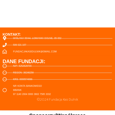
KONTAKT:
WIŚLANA 59/44, ŁOMIANKI DOLNE, 05-092
506-021-197
FUNDACJAKASIDULNIK@GMAIL.COM
DANE FUNDACJI:
NIP: 5252628700
REGON: 36246258
KRS: 0000574066
NR KONTA BANKOWEGO
MBANK
97 1140 2004 0000 3602 7595 3332
©2024 Fundacja Kasi Dulnik