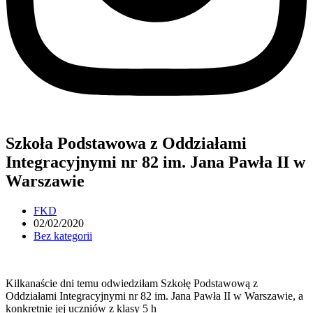
Szkoła Podstawowa z Oddziałami
Integracyjnymi nr 82 im. Jana Pawła II w
Warszawie
Post
FKD
author:
Post
02/02/2020
published:
Post
Bez kategorii
category:
Kilkanaście dni temu odwiedziłam Szkołę Podstawową z
Oddziałami Integracyjnymi nr 82 im. Jana Pawła II w Warszawie, a
konkretnie jej uczniów z klasy 5 h