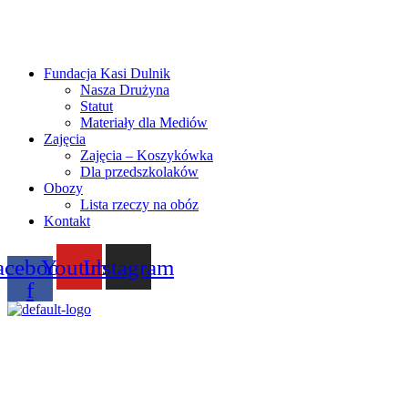
Fundacja Kasi Dulnik
Nasza Drużyna
Statut
Materiały dla Mediów
Zajęcia
Zajęcia – Koszykówka
Dla przedszkolaków
Obozy
Lista rzeczy na obóz
Kontakt
acebook-
Youtube
Instagram
f
Menu