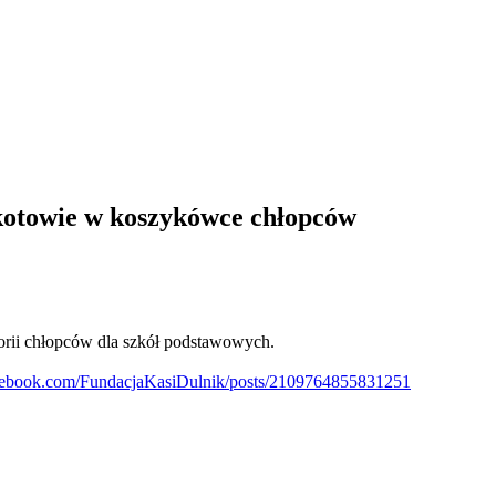
otowie w koszykówce chłopców
orii chłopców dla szkół podstawowych.
cebook.com/FundacjaKasiDulnik/posts/2109764855831251