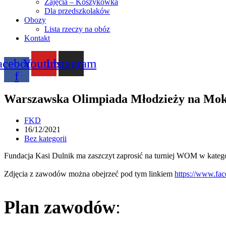
Zajęcia – Koszykówka
Dla przedszkolaków
Obozy
Lista rzeczy na obóz
Kontakt
acebook-
Youtube
Instagram
f
Warszawska Olimpiada Młodzieży na Mok
Post
FKD
author:
Post
16/12/2021
published:
Post
Bez kategorii
category:
Fundacja Kasi Dulnik ma zaszczyt zaprosić na turniej WOM w kateg
Zdjęcia z zawodów można obejrzeć pod tym linkiem
https://www.fa
Plan zawodów
: