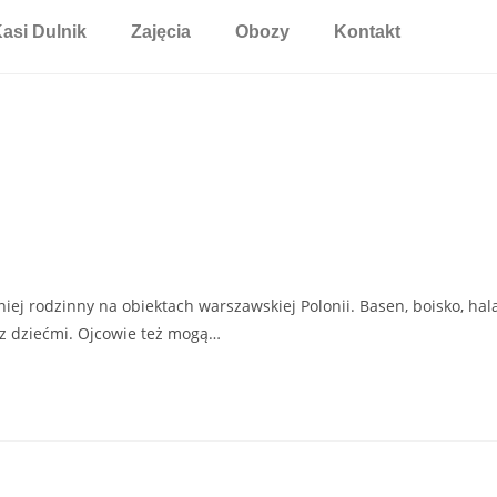
asi Dulnik
Zajęcia
Obozy
Kontakt
niej rodzinny na obiektach warszawskiej Polonii. Basen, boisko, hal
 z dziećmi. Ojcowie też mogą…