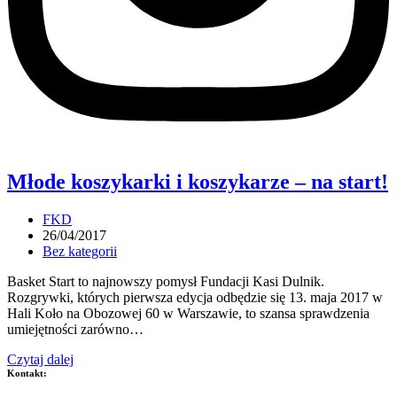
Młode koszykarki i koszykarze – na start!
Post
FKD
author:
Post
26/04/2017
published:
Post
Bez kategorii
category:
Basket Start to najnowszy pomysł Fundacji Kasi Dulnik.
Rozgrywki, których pierwsza edycja odbędzie się 13. maja 2017 w
Hali Koło na Obozowej 60 w Warszawie, to szansa sprawdzenia
umiejętności zarówno…
Młode
Czytaj dalej
koszykarki
Kontakt:
i