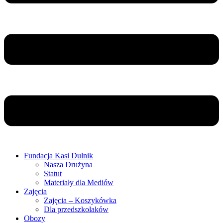
Fundacja Kasi Dulnik
Nasza Drużyna
Statut
Materiały dla Mediów
Zajęcia
Zajęcia – Koszykówka
Dla przedszkolaków
Obozy