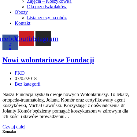
Zajęcia – Koszykówka
Dla przedszkolaków
Obozy
Lista rzeczy na obóz
Kontakt
acebook-
Youtube
Instagram
f
Nowi wolontariusze Fundacji
Post
FKD
author:
Post
07/02/2018
published:
Post
Bez kategorii
category:
Nasza Fundacja zyskała dwoje nowych Wolontariuszy. To lekarz,
ortopeda-traumatolog, Jolanta Komór oraz certyfikowany agent
koszykówki, Michał Ławiński. Korzystając z doświadczenia dr
Jolanty Komór będziemy pomagać koszykarzom w zdrowym dla
ich kości i stawów prowadzeniu…
Nowi
Czytaj dalej
wolontariusze
Kontakt: