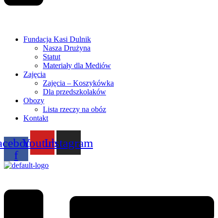
Fundacja Kasi Dulnik
Nasza Drużyna
Statut
Materiały dla Mediów
Zajęcia
Zajęcia – Koszykówka
Dla przedszkolaków
Obozy
Lista rzeczy na obóz
Kontakt
acebook-
Youtube
Instagram
f
Menu