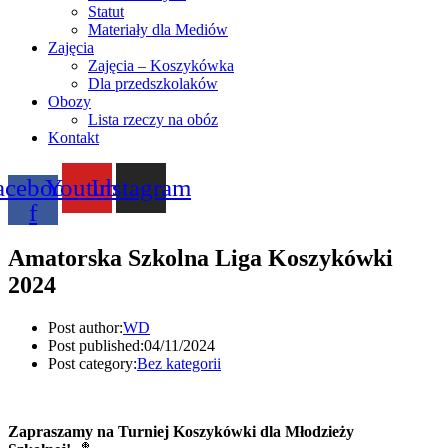
Statut
Materiały dla Mediów
Zajęcia
Zajęcia – Koszykówka
Dla przedszkolaków
Obozy
Lista rzeczy na obóz
Kontakt
acebook-
Youtube
Instagram
f
Amatorska Szkolna Liga Koszykówki
2024
Post author:
WD
Post published:
04/11/2024
Post category:
Bez kategorii
Zapraszamy na Turniej Koszykówki dla Młodzieży