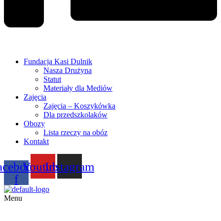
Fundacja Kasi Dulnik
Nasza Drużyna
Statut
Materiały dla Mediów
Zajęcia
Zajęcia – Koszykówka
Dla przedszkolaków
Obozy
Lista rzeczy na obóz
Kontakt
acebook-
Youtube
Instagram
f
Menu