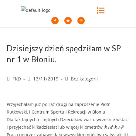
Dzisiejszy dzień spędziłam w SP
nr 1 w Błoniu.
FKD
13/11/2019
Bez kategorii
Przyjechałam już po raz drugi na zaproszenie Piotr
Rutkowski, i
Centrum Sportu i Rekreacji w Błoniu
.
Dla tak fajnych i chętnych Dzieciaków warto wcześnie wstać
i przyjechać kilkadziesiąt lub więcej kilometrów ⛹️‍♀️🏀⛹️‍♂️🏀
Praca poprzez zabawę dała wszystkim mnóstwo satysfakcji i