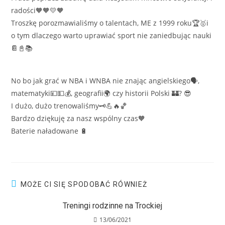
radości🧡🧡💛🧡
Troszkę porozmawialiśmy o talentach, ME z 1999 roku🏆🥇i
o tym dlaczego warto uprawiać sport nie zaniedbując nauki
📔📓📚
No bo jak grać w NBA i WNBA nie znając angielskiego🗣,
matematyki💴💵💰, geografii🌍 czy historii Polski 🏰? 😎
I dużo, dużo trenowaliśmy🗝💪🔥🏀
Bardzo dziękuję za nasz wspólny czas🧡
Baterie naładowane 🔋
MOŻE CI SIĘ SPODOBAĆ RÓWNIEŻ
Treningi rodzinne na Trockiej
13/06/2021