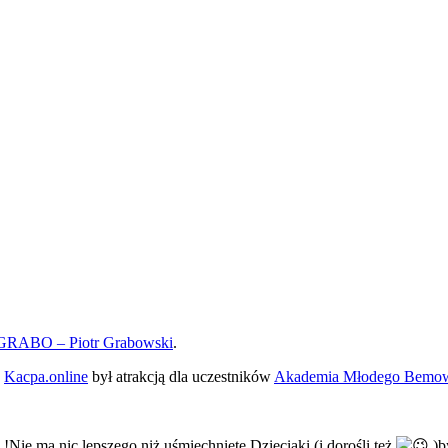
GRABO – Piotr Grabowski
.
,
Kacpa.online
był atrakcją dla uczestników
Akademia Młodego Bemo
 !Nie ma nic lepszego niż uśmiechnięte Dzieciaki (i dorośli też
)