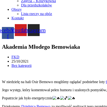
Zajęcia – Koszykówka
Dla przedszkolaków
Obozy
Lista rzeczy na obóz
Kontakt
acebook-
Youtube
Instagram
f
Akademia Młodego Bemowiaka
Post
FKD
author:
Post
25/10/2021
published:
Post
Bez kategorii
category:
W niedzielę na hali Osir Bemowo mogliśmy oglądać podniebne loty
Jego występ, który komentował pełen humoru i szalonych pomysłów
Popatrzcie jak było energetycznie
Dziękujemy
Dzielnica Bemowo
za możliwość realizacji tego projektu