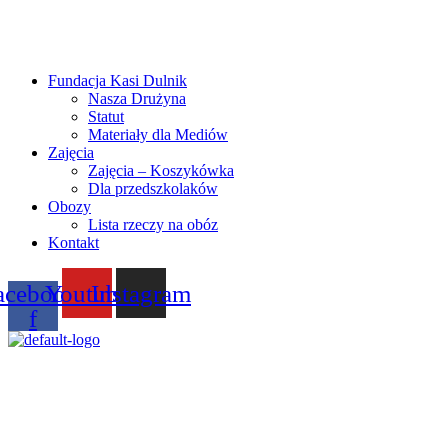
Fundacja Kasi Dulnik
Nasza Drużyna
Statut
Materiały dla Mediów
Zajęcia
Zajęcia – Koszykówka
Dla przedszkolaków
Obozy
Lista rzeczy na obóz
Kontakt
acebook-
Youtube
Instagram
f
Menu