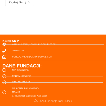
Czytaj Dalej
KONTAKT:
WIŚLANA 59/44, ŁOMIANKI DOLNE, 05-092
506-021-197
FUNDACJAKASIDULNIK@GMAIL.COM
DANE FUNDACJI:
NIP: 5252628700
REGON: 36246258
KRS: 0000574066
NR KONTA BANKOWEGO
MBANK
97 1140 2004 0000 3602 7595 3332
©2024 Fundacja Kasi Dulnik