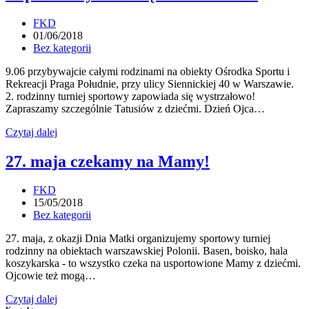
czyli
zagrałam
Post
FKD
w
author:
Post
01/06/2018
streetballa
published:
Post
Bez kategorii
category:
9.06 przybywajcie całymi rodzinami na obiekty Ośrodka Sportu i
Rekreacji Praga Południe, przy ulicy Siennickiej 40 w Warszawie.
2. rodzinny turniej sportowy zapowiada się wystrzałowo!
Zapraszamy szczególnie Tatusiów z dziećmi. Dzień Ojca…
Zapraszamy
Czytaj dalej
9.06!
Będzie
27. maja czekamy na Mamy!
zabawa…
Post
FKD
author:
Post
15/05/2018
published:
Post
Bez kategorii
category:
27. maja, z okazji Dnia Matki organizujemy sportowy turniej
rodzinny na obiektach warszawskiej Polonii. Basen, boisko, hala
koszykarska - to wszystko czeka na usportowione Mamy z dziećmi.
Ojcowie też mogą…
27.
Czytaj dalej