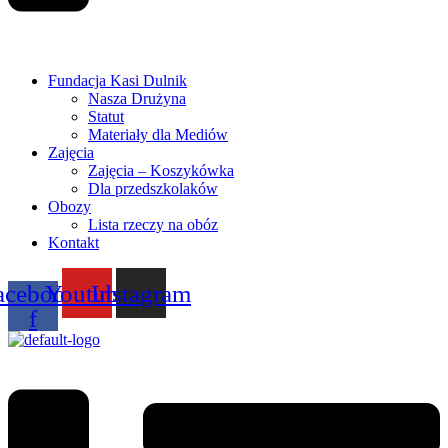
Fundacja Kasi Dulnik
Nasza Drużyna
Statut
Materiały dla Mediów
Zajęcia
Zajęcia – Koszykówka
Dla przedszkolaków
Obozy
Lista rzeczy na obóz
Kontakt
acebook-
Youtube
Instagram
f
Menu