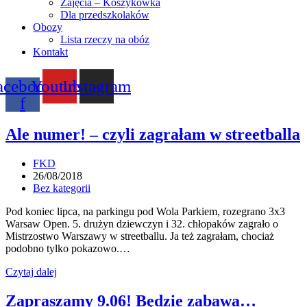
Zajęcia – Koszykówka
Dla przedszkolaków
Obozy
Lista rzeczy na obóz
Kontakt
acebook-
Youtube
Instagram
f
Ale numer! – czyli zagrałam w streetballa
Post
FKD
author:
Post
26/08/2018
published:
Post
Bez kategorii
category:
Pod koniec lipca, na parkingu pod Wola Parkiem, rozegrano 3x3
Warsaw Open. 5. drużyn dziewczyn i 32. chłopaków zagrało o
Mistrzostwo Warszawy w streetballu. Ja też zagrałam, chociaż
podobno tylko pokazowo.…
Ale
Czytaj dalej
numer!
–
Zapraszamy 9.06! Będzie zabawa…