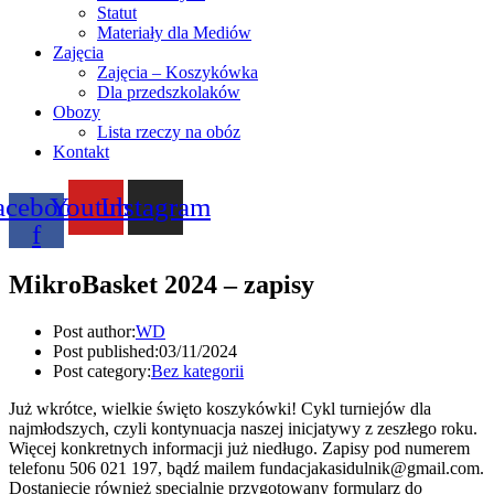
Statut
Materiały dla Mediów
Zajęcia
Zajęcia – Koszykówka
Dla przedszkolaków
Obozy
Lista rzeczy na obóz
Kontakt
acebook-
Youtube
Instagram
f
MikroBasket 2024 – zapisy
Post author:
WD
Post published:
03/11/2024
Post category:
Bez kategorii
Już wkrótce, wielkie święto koszykówki! Cykl turniejów dla
najmłodszych, czyli kontynuacja naszej inicjatywy z zeszłego roku.
Więcej konkretnych informacji już niedługo. Zapisy pod numerem
telefonu 506 021 197, bądź mailem fundacjakasidulnik@gmail.com.
Dostaniecie również specjalnie przygotowany formularz do