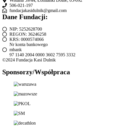
Wiślana 59/44, Łomianki Dolne, 05-092
506-021-197
fundacjakasidulnik@gmail.com
Dane Fundacji:
NIP: 5252628700
REGON: 36246258
KRS: 0000574066
Nr konta bankowego
mbank
97 1140 2004 0000 3602 7595 3332
©2024 Fundacja Kasi Dulnik
Sponsorzy/Współpraca