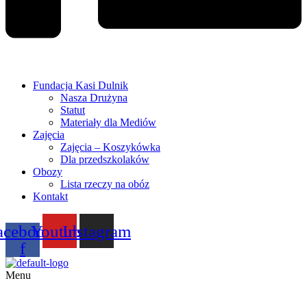
Fundacja Kasi Dulnik
Nasza Drużyna
Statut
Materiały dla Mediów
Zajęcia
Zajęcia – Koszykówka
Dla przedszkolaków
Obozy
Lista rzeczy na obóz
Kontakt
acebook-
Youtube
Instagram
f
Menu