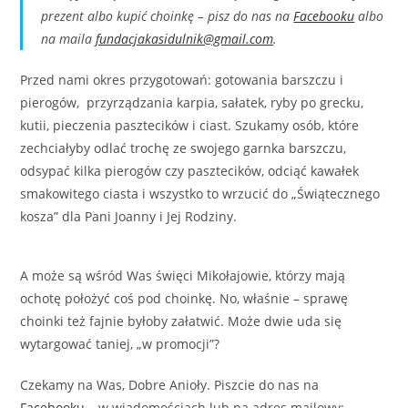
prezent albo kupić choinkę – pisz do nas na
Facebooku
albo
na maila
fundacjakasidulnik@gmail.com
.
Przed nami okres przygotowań: gotowania barszczu i
pierogów, przyrządzania karpia, sałatek, ryby po grecku,
kutii, pieczenia pasztecików i ciast. Szukamy osób, które
zechciałyby odlać trochę ze swojego garnka barszczu,
odsypać kilka pierogów czy pasztecików, odciąć kawałek
smakowitego ciasta i wszystko to wrzucić do „Świątecznego
kosza” dla Pani Joanny i Jej Rodziny.
A może są wśród Was święci Mikołajowie, którzy mają
ochotę położyć coś pod choinkę. No, właśnie – sprawę
choinki też fajnie byłoby załatwić. Może dwie uda się
wytargować taniej, „w promocji”?
Czekamy na Was, Dobre Anioły. Piszcie do nas na
Facebooku
– w wiadomościach lub na adres mailowy: