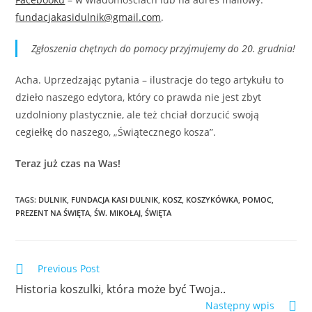
fundacjakasidulnik@gmail.com
.
Zgłoszenia chętnych do pomocy przyjmujemy do 20. grudnia!
Acha. Uprzedzając pytania – ilustracje do tego artykułu to
dzieło naszego edytora, który co prawda nie jest zbyt
uzdolniony plastycznie, ale też chciał dorzucić swoją
cegiełkę do naszego, „Świątecznego kosza”.
Teraz już czas na Was!
TAGS:
DULNIK
,
FUNDACJA KASI DULNIK
,
KOSZ
,
KOSZYKÓWKA
,
POMOC
,
PREZENT NA ŚWIĘTA
,
ŚW. MIKOŁAJ
,
ŚWIĘTA
Previous Post
Historia koszulki, która może być Twoja..
Następny wpis